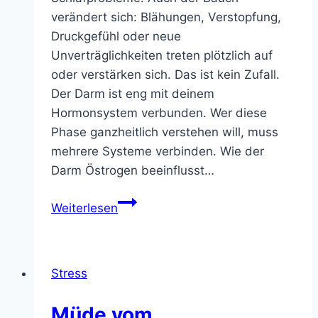
verändert sich: Blähungen, Verstopfung,
Druckgefühl oder neue
Unverträglichkeiten treten plötzlich auf
oder verstärken sich. Das ist kein Zufall.
Der Darm ist eng mit deinem
Hormonsystem verbunden. Wer diese
Phase ganzheitlich verstehen will, muss
mehrere Systeme verbinden. Wie der
Darm Östrogen beeinflusst…
Darm
Weiterlesen
und
Wechseljahre.
Warum
Stress
dein
Bauch
Müde vom
mehr