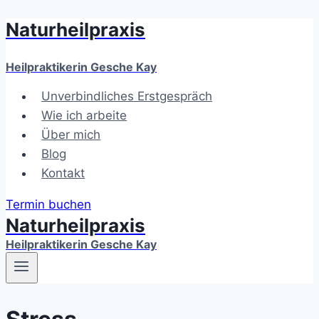
Naturheilpraxis
Zum
Inhalt
springen
Heilpraktikerin Gesche Kay
Unverbindliches Erstgespräch
Wie ich arbeite
Über mich
Blog
Kontakt
Termin buchen
Naturheilpraxis
Heilpraktikerin Gesche Kay