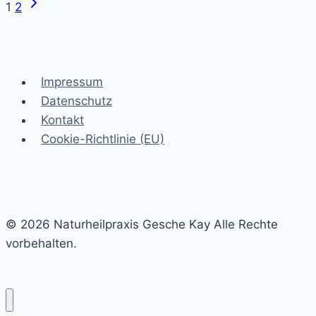
Nächste
Seitennavigation
1
2
deinen
Seite
Persönlichen
Sommer
Genießen?
Impressum
Datenschutz
Kontakt
Cookie-Richtlinie (EU)
© 2026 Naturheilpraxis Gesche Kay Alle Rechte
vorbehalten.