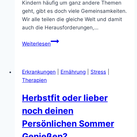
Kindern häufig um ganz andere Themen
geht, gibt es doch viele Gemeinsamkeiten.
Wir alle teilen die gleiche Welt und damit
auch die Herausforderungen,…
Natürlich
Weiterlesen
werden
auch
Männer
Erkrankungen
|
Ernährung
|
Stress
|
und
Therapien
Kinder
behandelt!
Herbstfit oder lieber
noch deinen
Persönlichen Sommer
Genießen?