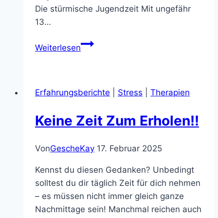
Die stürmische Jugendzeit Mit ungefähr
13…
Meine
Weiterlesen
Haut
und
ich
Erfahrungsberichte
|
Stress
|
Therapien
–
eine
Keine Zeit Zum Erholen!!
On-
Off-
Beziehung
Von
GescheKay
17. Februar 2025
seit
Kennst du diesen Gedanken? Unbedingt
der
solltest du dir täglich Zeit für dich nehmen
Pubertät
– es müssen nicht immer gleich ganze
Nachmittage sein! Manchmal reichen auch