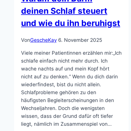
und
deinen Schlaf steuert
was
und wie du ihn beruhigst
dir
wieder
Halt
Von
GescheKay
6. November 2025
gibt
Viele meiner Patientinnen erzählen mir:„Ich
schlafe einfach nicht mehr durch. Ich
wache nachts auf und mein Kopf hört
nicht auf zu denken.“ Wenn du dich darin
wiederfindest, bist du nicht allein.
Schlafprobleme gehören zu den
häufigsten Begleiterscheinungen in den
Wechseljahren. Doch die wenigsten
wissen, dass der Grund dafür oft tiefer
liegt, nämlich im Zusammenspiel von…