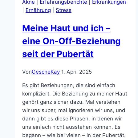
Akne
|
Erfahrungsberichte
|
Erkrankungen
innerer
|
Ernährung
|
Stress
Tanz
mit
Meine Haut und ich –
dem
Leben
eine On-Off-Beziehung
seit der Pubertät
Von
GescheKay
1. April 2025
Es gibt Beziehungen, die sind einfach
kompliziert. Die Beziehung zu meiner Haut
gehört ganz sicher dazu. Mal verstehen
wir uns super, mal ignorieren wir uns, und
dann gibt es diese Phasen, in denen wir
uns einfach nicht ausstehen können. Es
begann – wie bei vielen – in der Pubertät.