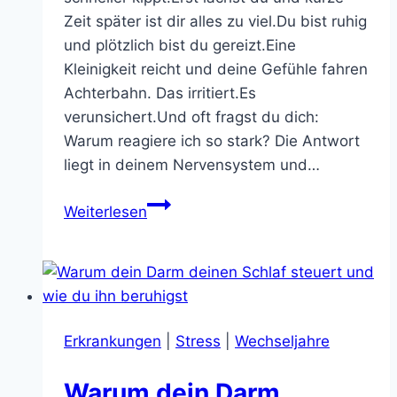
Zeit später ist dir alles zu viel.Du bist ruhig
und plötzlich bist du gereizt.Eine
Kleinigkeit reicht und deine Gefühle fahren
Achterbahn. Das irritiert.Es
verunsichert.Und oft fragst du dich:
Warum reagiere ich so stark? Die Antwort
liegt in deinem Nervensystem und…
Warum
Weiterlesen
deine
Stimmung
in
den
Wechseljahren
Erkrankungen
|
Stress
|
Wechseljahre
so
empfindlich
Warum dein Darm
ist