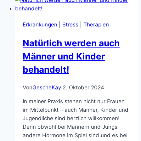
du
deinen
Weg
Erkrankungen
|
Stress
|
Therapien
zu
erholsamen
Natürlich werden auch
Nächten
Männer und Kinder
behandelt!
Von
GescheKay
2. Oktober 2024
In meiner Praxis stehen nicht nur Frauen
im Mittelpunkt – auch Männer, Kinder und
Jugendliche sind herzlich willkommen!
Denn obwohl bei Männern und Jungs
andere Hormone im Spiel sind und es bei