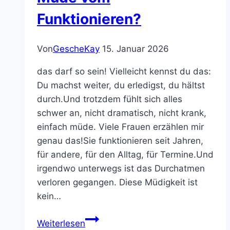
mitredet
Funktionieren?
als
du
Von
GescheKay
15. Januar 2026
denkst
das darf so sein! Vielleicht kennst du das:
Du machst weiter, du erledigst, du hältst
durch.Und trotzdem fühlt sich alles
schwer an, nicht dramatisch, nicht krank,
einfach müde. Viele Frauen erzählen mir
genau das!Sie funktionieren seit Jahren,
für andere, für den Alltag, für Termine.Und
irgendwo unterwegs ist das Durchatmen
verloren gegangen. Diese Müdigkeit ist
kein…
Müde
Weiterlesen