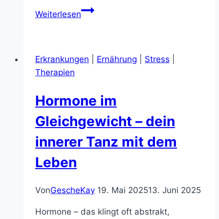
Warum
Weiterlesen
dein
Darm
deinen
Erkrankungen
|
Ernährung
|
Stress
|
Schlaf
Therapien
steuert
und
Hormone im
wie
du
Gleichgewicht – dein
ihn
innerer Tanz mit dem
beruhigst
Leben
Von
GescheKay
19. Mai 2025
13. Juni 2025
Hormone – das klingt oft abstrakt,