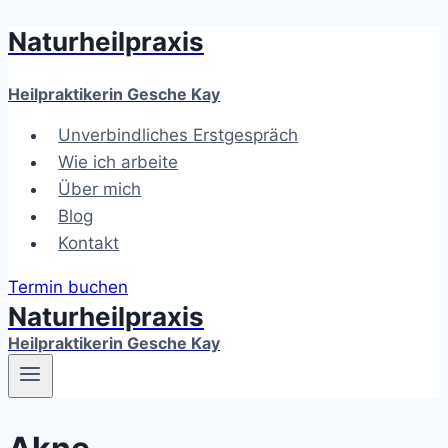
Naturheilpraxis
Zum
Inhalt
springen
Heilpraktikerin Gesche Kay
Unverbindliches Erstgespräch
Wie ich arbeite
Über mich
Blog
Kontakt
Termin buchen
Naturheilpraxis
Heilpraktikerin Gesche Kay