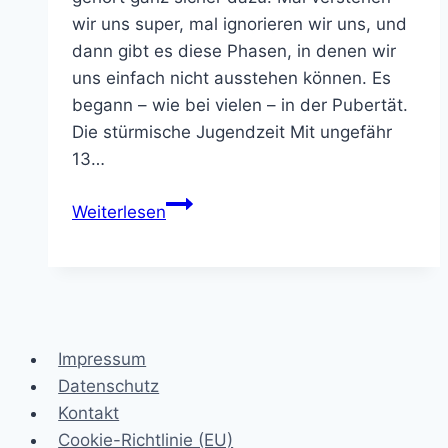
wir uns super, mal ignorieren wir uns, und
dann gibt es diese Phasen, in denen wir
uns einfach nicht ausstehen können. Es
begann – wie bei vielen – in der Pubertät.
Die stürmische Jugendzeit Mit ungefähr
13…
Meine
Weiterlesen
Haut
und
ich
–
eine
Impressum
On-
Datenschutz
Off-
Kontakt
Beziehung
Cookie-Richtlinie (EU)
seit