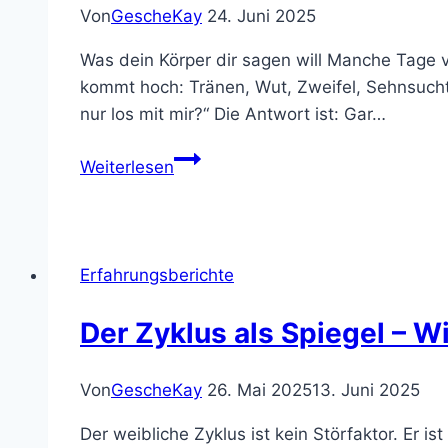
Von
GescheKay
24. Juni 2025
Was dein Körper dir sagen will Manche Tage v
kommt hoch: Tränen, Wut, Zweifel, Sehnsucht 
nur los mit mir?“ Die Antwort ist: Gar…
PMS
Weiterlesen
&
Stimmungsschwankungen
Erfahrungsberichte
Der Zyklus als Spiegel – W
Von
GescheKay
26. Mai 2025
13. Juni 2025
Der weibliche Zyklus ist kein Störfaktor. Er i