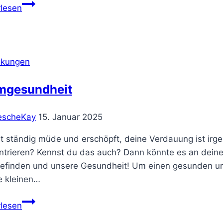
Akute
rlesen
Allergie-
Behandlung
nkungen
mgesundheit
escheKay
15. Januar 2025
st ständig müde und erschöpft, deine Verdauung ist irg
ntrieren? Kennst du das auch? Dann könnte es an deiner
efinden und unsere Gesundheit! Um einen gesunden und
e kleinen…
Darmgesundheit
rlesen