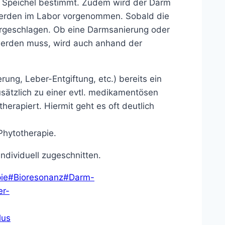
m Speichel bestimmt. Zudem wird der Darm
werden im Labor vorgenommen. Sobald die
vorgeschlagen. Ob eine Darmsanierung oder
erden muss, wird auch anhand der
ung, Leber-Entgiftung, etc.) bereits ein
sätzlich zu einer evtl. medikamentösen
erapiert. Hiermit geht es oft deutlich
 Phytotherapie.
ndividuell zugeschnitten.
ie
#
Bioresonanz
#
Darm-
er-
lus