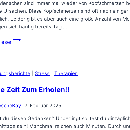
dir
 Menschen sind immer mal wieder von Kopfschmerzen bet
wieder
e Ursachen. Diese Kopfschmerzen sind oft nach einiger 
Halt
lich. Leider gibt es aber auch eine große Anzahl von M
gibt
gen sich häufig bereits Tage…
Migräne-
rlesen
Therapie
rungsberichte
|
Stress
|
Therapien
e Zeit Zum Erholen!!
escheKay
17. Februar 2025
 du diesen Gedanken? Unbedingt solltest du dir täglic
ittage sein! Manchmal reichen auch Minuten. Durch uns