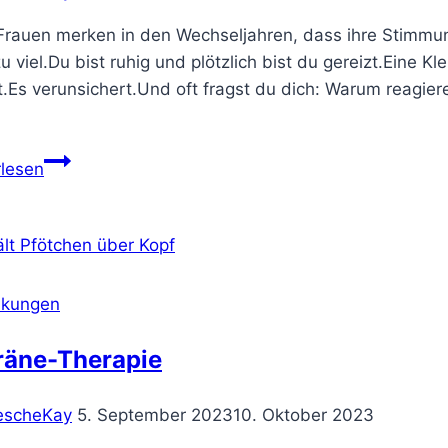
Frauen merken in den Wechseljahren, dass ihre Stimmung 
zu viel.Du bist ruhig und plötzlich bist du gereizt.Eine 
ert.Es verunsichert.Und oft fragst du dich: Warum reagie
Warum
rlesen
deine
Stimmung
in
den
Wechseljahren
nkungen
so
empfindlich
räne-Therapie
ist
und
escheKay
5. September 2023
10. Oktober 2023
was