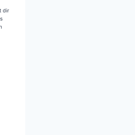
 dir
as
m