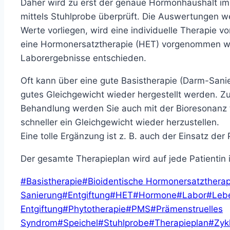
Daher wird zu erst der genaue Hormonhaushalt i
mittels Stuhlprobe überprüft. Die Auswertungen 
Werte vorliegen, wird eine individuelle Therapie 
eine Hormonersatztherapie (HET) vorgenommen w
Laborergebnisse entschieden.
Oft kann über eine gute Basistherapie (Darm-Sanier
gutes Gleichgewicht wieder hergestellt werden. Zu
Behandlung werden Sie auch mit der Bioresonanz th
schneller ein Gleichgewicht wieder herzustellen.
Eine tolle Ergänzung ist z. B. auch der Einsatz der
Der gesamte Therapieplan wird auf jede Patientin i
Schlagworte:
#
Basistherapie
#
Bioidentische Hormonersatztherap
Sanierung
#
Entgiftung
#
HET
#
Hormone
#
Labor
#
Leb
Entgiftung
#
Phytotherapie
#
PMS
#
Prämenstruelles
Syndrom
#
Speichel
#
Stuhlprobe
#
Therapieplan
#
Zyk