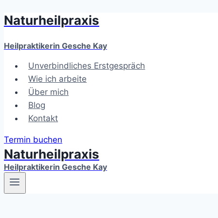
Naturheilpraxis
Zum
Inhalt
springen
Heilpraktikerin Gesche Kay
Unverbindliches Erstgespräch
Wie ich arbeite
Über mich
Blog
Kontakt
Termin buchen
Naturheilpraxis
Heilpraktikerin Gesche Kay