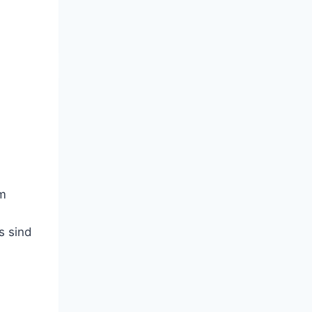
um
s sind