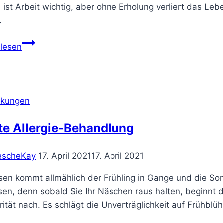
ist Arbeit wichtig, aber ohne Erholung verliert das Le
…
Keine
rlesen
Zeit
Zum
Erholen!!
nkungen
te Allergie-Behandlung
escheKay
17. April 2021
17. April 2021
en kommt allmählich der Frühling in Gange und die Sonne
sen, denn sobald Sie Ihr Näschen raus halten, beginnt 
rität nach. Es schlägt die Unverträglichkeit auf Frühblü