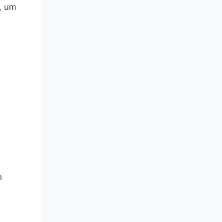
, um
h