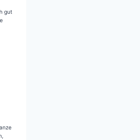
h gut
se
ganze
n,