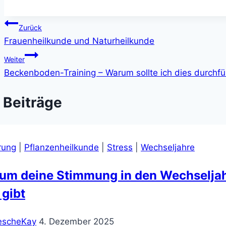
Beitragsnavigation
Zurück
Frauenheilkunde und Naturheilkunde
Weiter
Beckenboden-Training – Warum sollte ich dies durchf
 Beiträge
rung
|
Pflanzenheilkunde
|
Stress
|
Wechseljahre
m deine Stimmung in den Wechseljahr
 gibt
escheKay
4. Dezember 2025