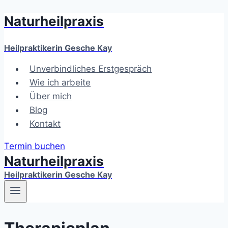
Naturheilpraxis
Zum
Inhalt
springen
Heilpraktikerin Gesche Kay
Unverbindliches Erstgespräch
Wie ich arbeite
Über mich
Blog
Kontakt
Termin buchen
Naturheilpraxis
Heilpraktikerin Gesche Kay