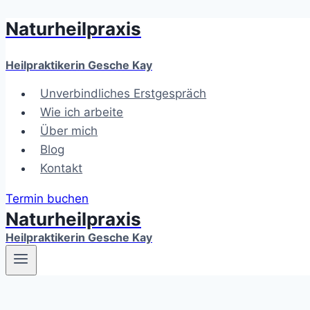
Naturheilpraxis
Zum
Inhalt
springen
Heilpraktikerin Gesche Kay
Unverbindliches Erstgespräch
Wie ich arbeite
Über mich
Blog
Kontakt
Termin buchen
Naturheilpraxis
Heilpraktikerin Gesche Kay