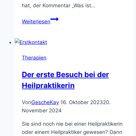
hat, der Kommentar „Was ist…
Nächtliches
Weiterlesen
Schwitzen
in
den
Wechseljahren
Therapien
Der erste Besuch bei der
Heilpraktikerin
Von
GescheKay
16. Oktober 2023
20.
November 2024
Sie sind noch nie bei einer Heilpraktikerin
oder einem Heilpraktiker gewesen? Dann