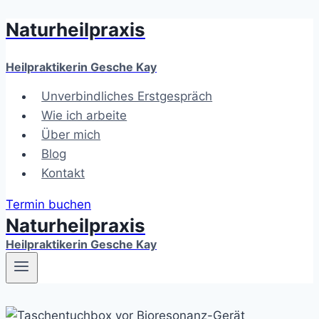
Naturheilpraxis
Zum
Inhalt
springen
Heilpraktikerin Gesche Kay
Unverbindliches Erstgespräch
Wie ich arbeite
Über mich
Blog
Kontakt
Termin buchen
Naturheilpraxis
Heilpraktikerin Gesche Kay