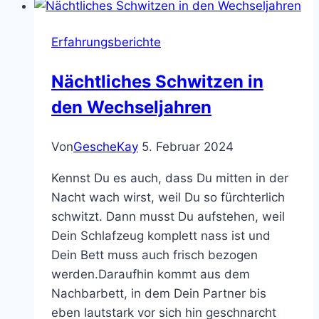
Phase
der
Erfahrungsberichte
Erneuerung
und
Nächtliches Schwitzen in
neuer
den Wechseljahren
Lebensfreude
Von
GescheKay
5. Februar 2024
Kennst Du es auch, dass Du mitten in der
Nacht wach wirst, weil Du so fürchterlich
schwitzt. Dann musst Du aufstehen, weil
Dein Schlafzeug komplett nass ist und
Dein Bett muss auch frisch bezogen
werden.Daraufhin kommt aus dem
Nachbarbett, in dem Dein Partner bis
eben lautstark vor sich hin geschnarcht