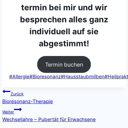
termin bei mir und wir
besprechen alles ganz
individuell auf sie
abgestimmt!
Termin buchen
Schlagworte:
#
Allergie
#
Bioresonanz
#
Hausstaubmilben
#
Heilprakt
Beitragsnavigation
Zurück
Bioresonanz-Therapie
Weiter
Wechseljahre – Pubertät für Erwachsene