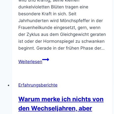
dunkelvioletten Blüten tragen eine
besondere Kraft in sich. Seit
Jahrhunderten wird Mönchspfeffer in der
Frauenheilkunde eingesetzt, gern, wenn
der Zyklus aus dem Gleichgewicht geraten
ist oder der Hormonspiegel zu schwanken
beginnt. Gerade in der frühen Phase der…
Zwischen
Weiterlesen
PMS
und
Pause?
Erfahrungsberichte
Wie
Mönchspfeffer
Warum merke ich nichts von
Frauen
den Wechseljahren, aber
in
den