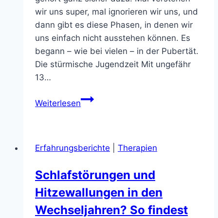
wir uns super, mal ignorieren wir uns, und
dann gibt es diese Phasen, in denen wir
uns einfach nicht ausstehen können. Es
begann – wie bei vielen – in der Pubertät.
Die stürmische Jugendzeit Mit ungefähr
13…
Meine
Weiterlesen
Haut
und
ich
Erfahrungsberichte
|
Therapien
–
eine
Schlafstörungen und
On-
Hitzewallungen in den
Off-
Beziehung
Wechseljahren? So findest
seit