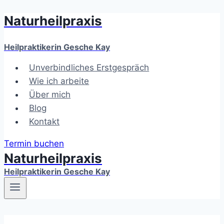
Naturheilpraxis
Zum
Inhalt
springen
Heilpraktikerin Gesche Kay
Unverbindliches Erstgespräch
Wie ich arbeite
Über mich
Blog
Kontakt
Termin buchen
Naturheilpraxis
Heilpraktikerin Gesche Kay