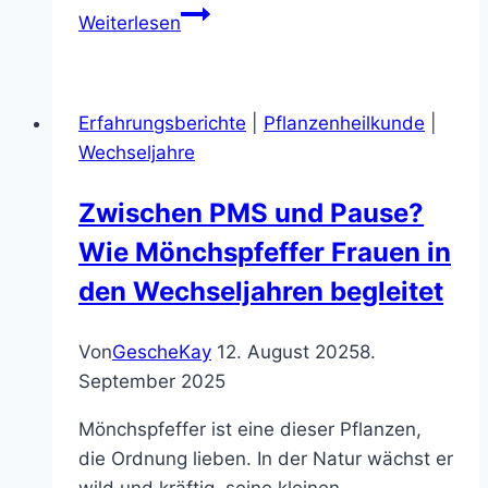
Schlafstörungen
Weiterlesen
und
Hitzewallungen
in
Erfahrungsberichte
|
Pflanzenheilkunde
|
den
Wechseljahre
Wechseljahren?
So
Zwischen PMS und Pause?
findest
Wie Mönchspfeffer Frauen in
Du
zurück
den Wechseljahren begleitet
in
Deine
Von
GescheKay
12. August 2025
8.
Balance
September 2025
Mönchspfeffer ist eine dieser Pflanzen,
die Ordnung lieben. In der Natur wächst er
wild und kräftig, seine kleinen