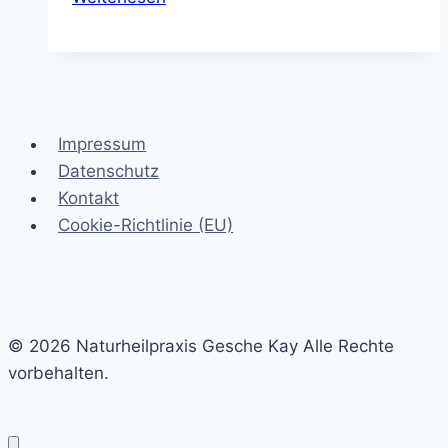
merke
ich
nichts
von
den
Impressum
Wechseljahren,
Datenschutz
aber
Kontakt
andere
Cookie-Richtlinie (EU)
haben
super
starke
Probleme?
© 2026 Naturheilpraxis Gesche Kay Alle Rechte
vorbehalten.