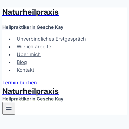
Naturheilpraxis
Zum
Inhalt
springen
Heilpraktikerin Gesche Kay
Unverbindliches Erstgespräch
Wie ich arbeite
Über mich
Blog
Kontakt
Termin buchen
Naturheilpraxis
Heilpraktikerin Gesche Kay