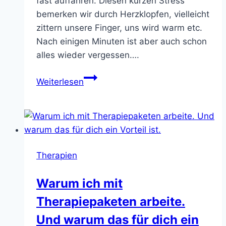
fast auffahren. Diesen kurzen Stress
bemerken wir durch Herzklopfen, vielleicht
zittern unsere Finger, uns wird warm etc.
Nach einigen Minuten ist aber auch schon
alles wieder vergessen….
Was
Weiterlesen
bedeutet
das
–
Stressbehandlung?
Therapien
Warum ich mit
Therapiepaketen arbeite.
Und warum das für dich ein