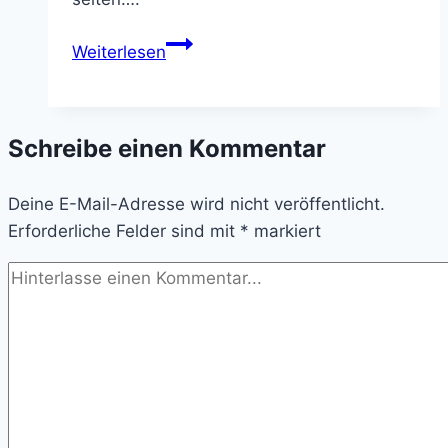
Warum
Weiterlesen
ich
mit
Therapiepaketen
Schreibe einen Kommentar
arbeite.
Und
Deine E-Mail-Adresse wird nicht veröffentlicht.
warum
Erforderliche Felder sind mit
das
*
markiert
für
dich
ein
Vorteil
ist.