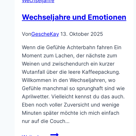
Wechseljahre
Körper
braucht
Wechseljahre und Emotionen
jetzt
besondere
Von
GescheKay
13. Oktober 2025
Unterstützung!
💊
Wenn die Gefühle Achterbahn fahren Ein
✨
Moment zum Lachen, der nächste zum
Weinen und zwischendurch ein kurzer
Wutanfall über die leere Kaffeepackung.
Willkommen in den Wechseljahren, wo
Gefühle manchmal so sprunghaft sind wie
Aprilwetter. Vielleicht kennst du das auch.
Eben noch voller Zuversicht und wenige
Minuten später möchte ich mich einfach
nur auf die Couch…
Wechseljahre