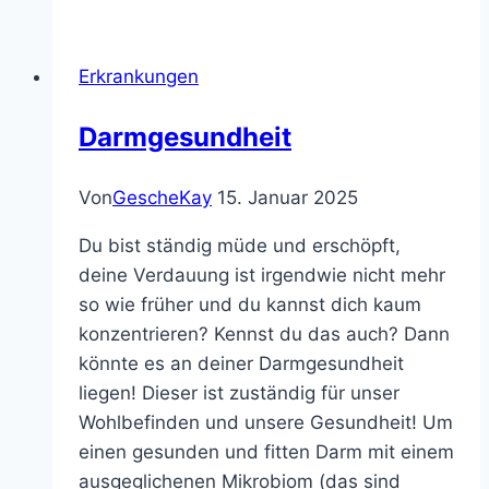
Darm
deinen
Erkrankungen
Schlaf
steuert
Darmgesundheit
und
wie
Von
GescheKay
15. Januar 2025
du
ihn
Du bist ständig müde und erschöpft,
beruhigst
deine Verdauung ist irgendwie nicht mehr
so wie früher und du kannst dich kaum
konzentrieren? Kennst du das auch? Dann
könnte es an deiner Darmgesundheit
liegen! Dieser ist zuständig für unser
Wohlbefinden und unsere Gesundheit! Um
einen gesunden und fitten Darm mit einem
ausgeglichenen Mikrobiom (das sind