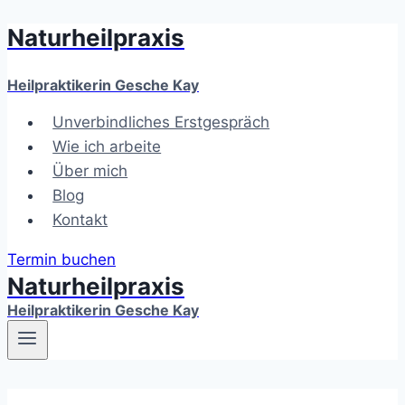
Naturheilpraxis
Zum
Inhalt
springen
Heilpraktikerin Gesche Kay
Unverbindliches Erstgespräch
Wie ich arbeite
Über mich
Blog
Kontakt
Termin buchen
Naturheilpraxis
Heilpraktikerin Gesche Kay