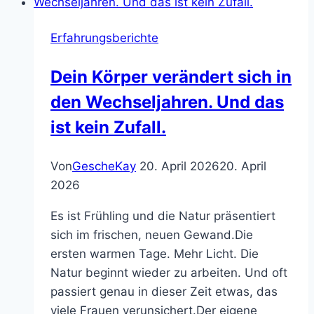
Dir
in
Erfahrungsberichte
den
Wechseljahren
Dein Körper verändert sich in
neue
den Wechseljahren. Und das
Kraft
schenken
ist kein Zufall.
kann
Von
GescheKay
20. April 2026
20. April
2026
Es ist Frühling und die Natur präsentiert
sich im frischen, neuen Gewand.Die
ersten warmen Tage. Mehr Licht. Die
Natur beginnt wieder zu arbeiten. Und oft
passiert genau in dieser Zeit etwas, das
viele Frauen verunsichert.Der eigene