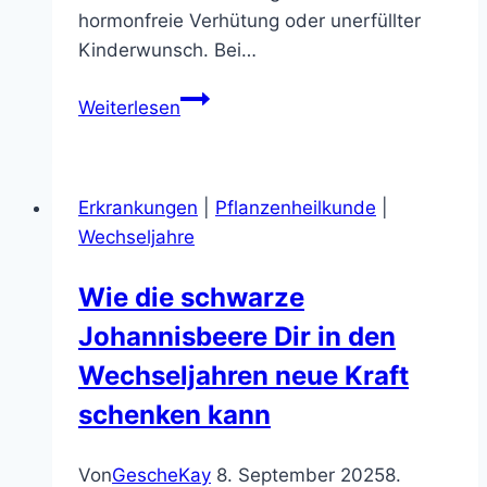
hormonfreie Verhütung oder unerfüllter
Kinderwunsch. Bei…
Frauenheilkunde
Weiterlesen
und
Naturheilkunde
Erkrankungen
|
Pflanzenheilkunde
|
Wechseljahre
Wie die schwarze
Johannisbeere Dir in den
Wechseljahren neue Kraft
schenken kann
Von
GescheKay
8. September 2025
8.