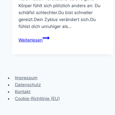
Körper fühlt sich plötzlich anders an: Du
schläfst schlechter.Du bist schneller
gereizt.Dein Zyklus verändert sich.Du
fühlst dich unruhiger als…
Dein
Weiterlesen
Körper
verändert
sich
in
den
Impressum
Wechseljahren.
Datenschutz
Und
Kontakt
das
Cookie-Richtlinie (EU)
ist
kein
Zufall.