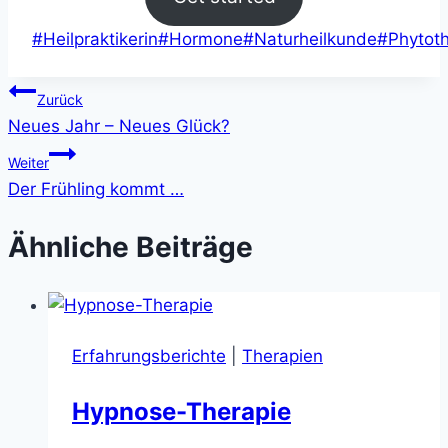
Schlagworte:
#
Heilpraktikerin
#
Hormone
#
Naturheilkunde
#
Phytot
Beitragsnavigation
Zurück
Neues Jahr – Neues Glück?
Weiter
Der Frühling kommt …
Ähnliche Beiträge
Erfahrungsberichte
|
Therapien
Hypnose-Therapie