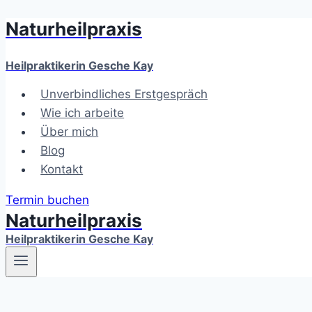
Naturheilpraxis
Zum
Inhalt
springen
Heilpraktikerin Gesche Kay
Unverbindliches Erstgespräch
Wie ich arbeite
Über mich
Blog
Kontakt
Termin buchen
Naturheilpraxis
Heilpraktikerin Gesche Kay