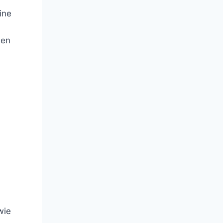
ine
den
wie