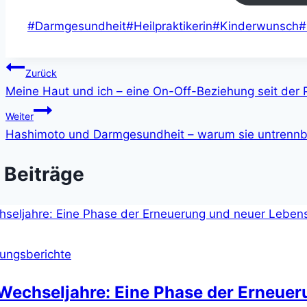
Schlagworte:
#
Darmgesundheit
#
Heilpraktikerin
#
Kinderwunsch
#
Beitragsnavigation
Zurück
Meine Haut und ich – eine On-Off-Beziehung seit der 
Weiter
Hashimoto und Darmgesundheit – warum sie untren
 Beiträge
rungsberichte
 Wechseljahre: Eine Phase der Erneue