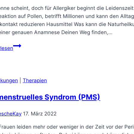
nne scheint, doch für Allergiker beginnt die Leidensze
aktion auf Pollen, betrifft Millionen und kann den Allt
nkontakt reduzieren Hausmittel Was kann die Naturheilk
einer genauen Anamnese Deinen Weg finden,…
Kaum
rlesen
scheint
die
Sonne
plagt
nkungen
|
Therapien
Dich
der
menstruelles Syndrom (PMS)
Heuschupfen?
escheKay
17. März 2022
 Frauen leiden mehr oder weniger in der Zeit vor der 