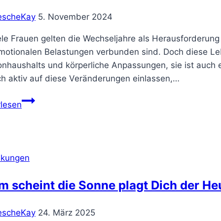
escheKay
5. November 2024
ele Frauen gelten die Wechseljahre als Herausforderung
motionalen Belastungen verbunden sind. Doch diese Le
nhaushalts und körperliche Anpassungen, sie ist auch 
ch aktiv auf diese Veränderungen einlassen,…
Die
rlesen
Wechseljahre:
Eine
Phase
der
nkungen
Erneuerung
und
m scheint die Sonne plagt Dich der H
neuer
Lebensfreude
escheKay
24. März 2025