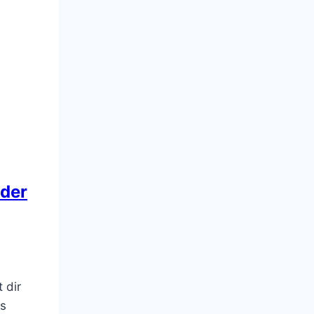
eder
 dir
as