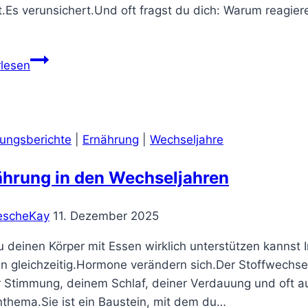
ert.Es verunsichert.Und oft fragst du dich: Warum reagie
Warum
rlesen
deine
Stimmung
in
den
rungsberichte
|
Ernährung
|
Wechseljahre
Wechseljahren
so
ährung in den Wechseljahren
empfindlich
ist
escheKay
11. Dezember 2025
und
was
 deinen Körper mit Essen wirklich unterstützen kannst 
dir
 gleichzeitig.Hormone verändern sich.Der Stoffwechsel
wieder
r Stimmung, deinem Schlaf, deiner Verdauung und oft au
Halt
thema.Sie ist ein Baustein, mit dem du…