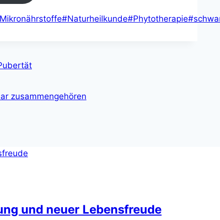
Mikronährstoffe
#
Naturheilkunde
#
Phytotherapie
#
schwa
Pubertät
nbar zusammengehören
rung und neuer Lebensfreude