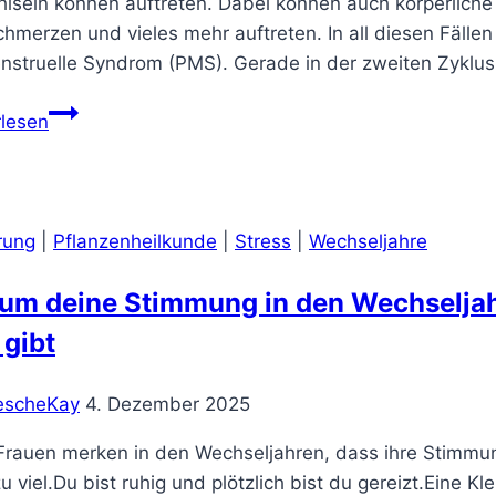
lsein können auftreten. Dabei können auch körperliche
hmerzen und vieles mehr auftreten. In all diesen Fällen
nstruelle Syndrom (PMS). Gerade in der zweiten Zyklus
Prämenstruelles
rlesen
Syndrom
(PMS)
rung
|
Pflanzenheilkunde
|
Stress
|
Wechseljahre
m deine Stimmung in den Wechseljahr
 gibt
escheKay
4. Dezember 2025
Frauen merken in den Wechseljahren, dass ihre Stimmung 
zu viel.Du bist ruhig und plötzlich bist du gereizt.Eine 