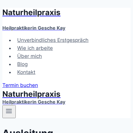
Naturheilpraxis
Zum
Inhalt
springen
Heilpraktikerin Gesche Kay
Unverbindliches Erstgespräch
Wie ich arbeite
Über mich
Blog
Kontakt
Termin buchen
Naturheilpraxis
Heilpraktikerin Gesche Kay