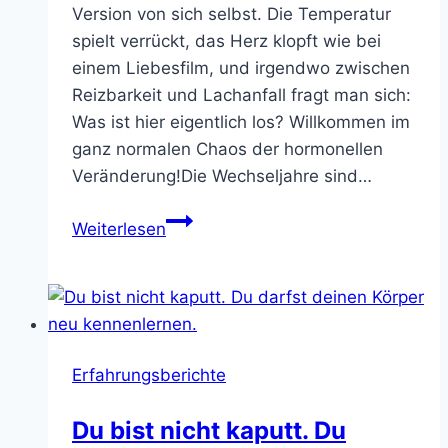
Version von sich selbst. Die Temperatur
spielt verrückt, das Herz klopft wie bei
einem Liebesfilm, und irgendwo zwischen
Reizbarkeit und Lachanfall fragt man sich:
Was ist hier eigentlich los? Willkommen im
ganz normalen Chaos der hormonellen
Veränderung!Die Wechseljahre sind…
Wenn
Weiterlesen
du
schwitzt,
obwohl
keiner
tanzt,
Erfahrungsberichte
und
dein
Du bist nicht kaputt. Du
Kopf