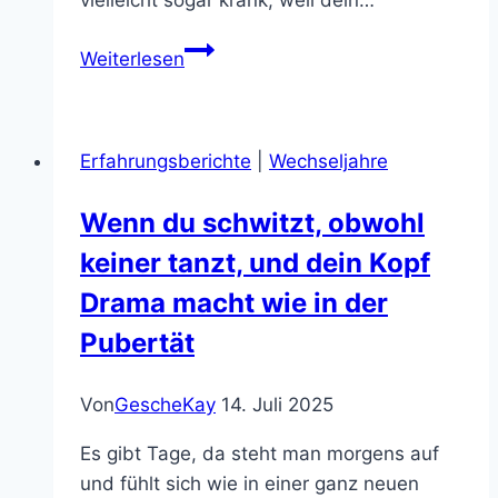
Kennst
Weiterlesen
du
das
Gefühl,
Erfahrungsberichte
|
Wechseljahre
wenn
einfach
Wenn du schwitzt, obwohl
alles
keiner tanzt, und dein Kopf
zu
viel
Drama macht wie in der
wird?
Pubertät
Von
GescheKay
14. Juli 2025
Es gibt Tage, da steht man morgens auf
und fühlt sich wie in einer ganz neuen