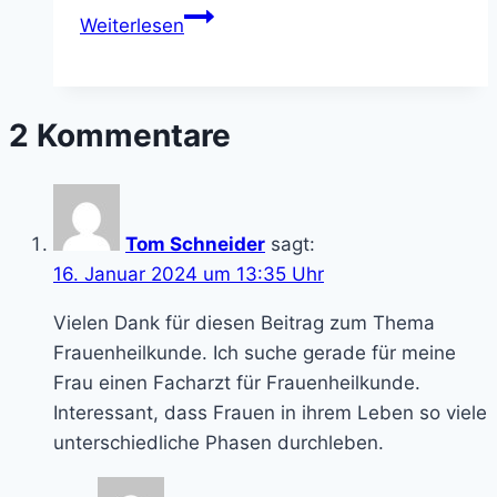
Zwischen
Weiterlesen
PMS
und
Pause?
2 Kommentare
Wie
Mönchspfeffer
Frauen
in
Tom Schneider
sagt:
den
16. Januar 2024 um 13:35 Uhr
Wechseljahren
begleitet
Vielen Dank für diesen Beitrag zum Thema
Frauenheilkunde. Ich suche gerade für meine
Frau einen Facharzt für Frauenheilkunde.
Interessant, dass Frauen in ihrem Leben so viele
unterschiedliche Phasen durchleben.