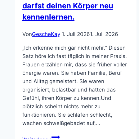
darfst deinen Körper neu
Drama
macht
kennenlernen.
wie
in
Von
GescheKay
1. Juli 2026
1. Juli 2026
der
Pubertät
„Ich erkenne mich gar nicht mehr.“ Diesen
Satz höre ich fast täglich in meiner Praxis.
Frauen erzählen mir, dass sie früher voller
Energie waren. Sie haben Familie, Beruf
und Alltag gemeistert. Sie waren
organisiert, belastbar und hatten das
Gefühl, ihren Körper zu kennen.Und
plötzlich scheint nichts mehr zu
funktionieren. Sie schlafen schlecht,
wachen schweißgebadet auf,…
Du