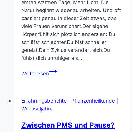
ersten warmen Tage. Mehr Licht. Die
Natur beginnt wieder zu arbeiten. Und oft
passiert genau in dieser Zeit etwas, das
viele Frauen verunsichert.Der eigene
Körper fühlt sich plötzlich anders an: Du
schläfst schlechter.Du bist schneller
gereizt.Dein Zyklus verändert sich.Du
fühlst dich unruhiger als…
Dein
Weiterlesen
Körper
verändert
sich
Erfahrungsberichte
|
Pflanzenheilkunde
|
in
Wechseljahre
den
Wechseljahren.
Zwischen PMS und Pause?
Und