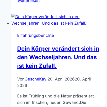
Weiterlesen
bist
nicht
kaputt.
Du
darfst
Erfahrungsberichte
deinen
Körper
Dein Körper verändert sich in
neu
den Wechseljahren. Und das
kennenlernen.
ist kein Zufall.
Von
GescheKay
20. April 2026
20. April
2026
Es ist Frühling und die Natur präsentiert
sich im frischen, neuen Gewand.Die