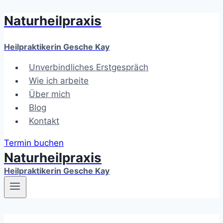
Naturheilpraxis
Zum
Inhalt
springen
Heilpraktikerin Gesche Kay
Unverbindliches Erstgespräch
Wie ich arbeite
Über mich
Blog
Kontakt
Termin buchen
Naturheilpraxis
Heilpraktikerin Gesche Kay