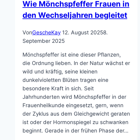
Wie Mönchspfeffer Frauen in
das
ist
den Wechseljahren begleitet
kein
Zufall.
Von
GescheKay
12. August 2025
8.
September 2025
Mönchspfeffer ist eine dieser Pflanzen,
die Ordnung lieben. In der Natur wächst er
wild und kräftig, seine kleinen
dunkelvioletten Blüten tragen eine
besondere Kraft in sich. Seit
Jahrhunderten wird Mönchspfeffer in der
Frauenheilkunde eingesetzt, gern, wenn
der Zyklus aus dem Gleichgewicht geraten
ist oder der Hormonspiegel zu schwanken
beginnt. Gerade in der frühen Phase der…