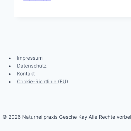
schon
vor
der
Schwangerschaft
Impressum
Datenschutz
Kontakt
Cookie-Richtlinie (EU)
© 2026 Naturheilpraxis Gesche Kay Alle Rechte vorbe