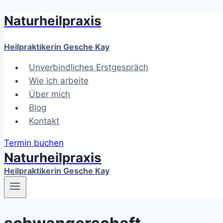
Naturheilpraxis
Zum
Inhalt
springen
Heilpraktikerin Gesche Kay
Unverbindliches Erstgespräch
Wie ich arbeite
Über mich
Blog
Kontakt
Termin buchen
Naturheilpraxis
Heilpraktikerin Gesche Kay