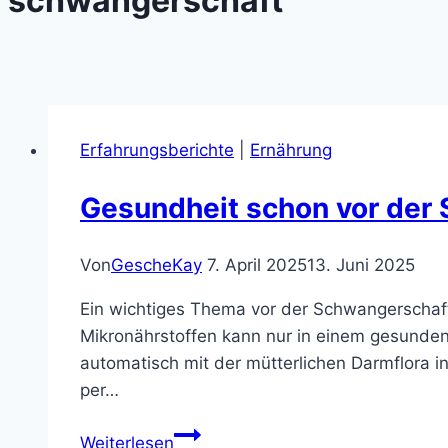
schwangerschaft
Erfahrungsberichte
|
Ernährung
Gesundheit schon vor der
Von
GescheKay
7. April 2025
13. Juni 2025
Ein wichtiges Thema vor der Schwangerschaft
Mikronährstoffen kann nur in einem gesunde
automatisch mit der mütterlichen Darmflora in
per…
Gesundheit
Weiterlesen