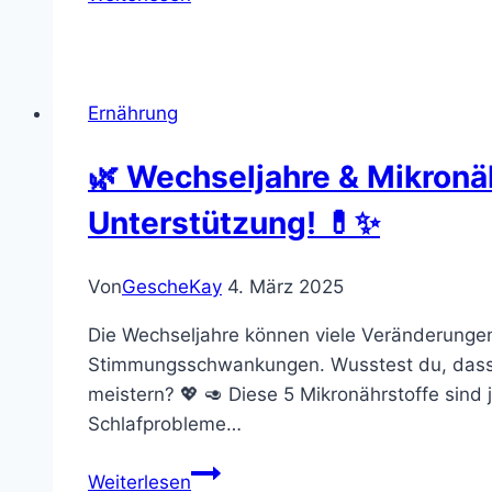
schon
vor
der
Schwangerschaft
Ernährung
🌿 Wechseljahre & Mikronäh
Unterstützung! 💊✨
Von
GescheKay
4. März 2025
Die Wechseljahre können viele Veränderungen
Stimmungsschwankungen. Wusstest du, dass b
meistern? 💖 🥑 Diese 5 Mikronährstoffe sind 
Schlafprobleme…
🌿
Weiterlesen