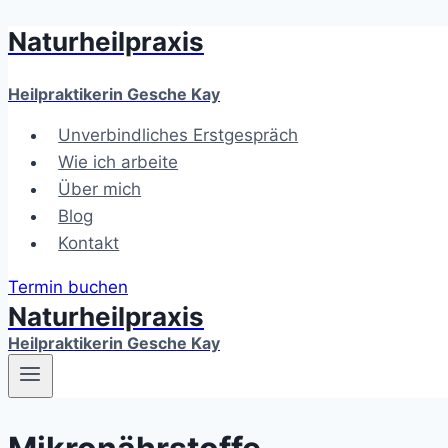
Naturheilpraxis
Zum
Inhalt
springen
Heilpraktikerin Gesche Kay
Unverbindliches Erstgespräch
Wie ich arbeite
Über mich
Blog
Kontakt
Termin buchen
Naturheilpraxis
Heilpraktikerin Gesche Kay