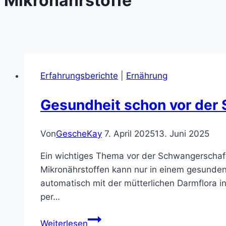
Mikronährstoffe
Erfahrungsberichte
|
Ernährung
Gesundheit schon vor der
Von
GescheKay
7. April 2025
13. Juni 2025
Ein wichtiges Thema vor der Schwangerschaft
Mikronährstoffen kann nur in einem gesunde
automatisch mit der mütterlichen Darmflora in
per…
Gesundheit
Weiterlesen