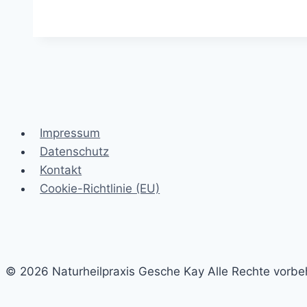
Wechseljahre
&
Mikronährstoffe:
Dein
Körper
braucht
jetzt
Impressum
besondere
Datenschutz
Unterstützung!
Kontakt
💊
Cookie-Richtlinie (EU)
✨
© 2026 Naturheilpraxis Gesche Kay Alle Rechte vorbe