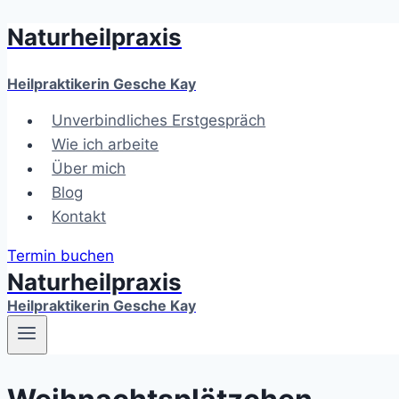
Naturheilpraxis
Zum
Inhalt
springen
Heilpraktikerin Gesche Kay
Unverbindliches Erstgespräch
Wie ich arbeite
Über mich
Blog
Kontakt
Termin buchen
Naturheilpraxis
Heilpraktikerin Gesche Kay