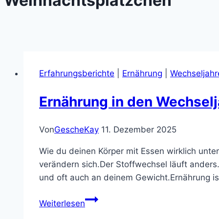
Weihnachtsplätzchen
Erfahrungsberichte
|
Ernährung
|
Wechseljahr
Ernährung in den Wechsel
Von
GescheKay
11. Dezember 2025
Wie du deinen Körper mit Essen wirklich unte
verändern sich.Der Stoffwechsel läuft anders
und oft auch an deinem Gewicht.Ernährung ist
Ernährung
Weiterlesen
in