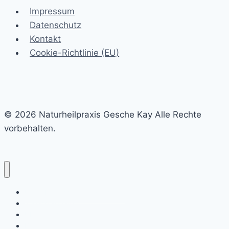
Wechseljahren?
Impressum
So
Datenschutz
findest
Kontakt
Du
Cookie-Richtlinie (EU)
zurück
in
Deine
Balance
© 2026 Naturheilpraxis Gesche Kay Alle Rechte
vorbehalten.
Unverbindliches Erstgespräch
Wie ich arbeite
Über mich
Blog