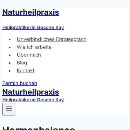
Naturheilpraxis
Zum
Inhalt
springen
Heilpraktikerin Gesche Kay
Unverbindliches Erstgespräch
Wie ich arbeite
Über mich
Blog
Kontakt
Termin buchen
Naturheilpraxis
Heilpraktikerin Gesche Kay