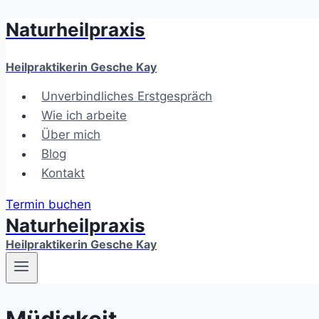
Naturheilpraxis
Zum
Inhalt
springen
Heilpraktikerin Gesche Kay
Unverbindliches Erstgespräch
Wie ich arbeite
Über mich
Blog
Kontakt
Termin buchen
Naturheilpraxis
Heilpraktikerin Gesche Kay