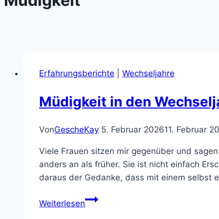
Müdigkeit
Erfahrungsberichte
|
Wechseljahre
Müdigkeit in den Wechselj
Von
GescheKay
5. Februar 2026
11. Februar 2
Viele Frauen sitzen mir gegenüber und sagen 
anders an als früher. Sie ist nicht einfach Er
daraus der Gedanke, dass mit einem selbst e
Müdigkeit
Weiterlesen
in