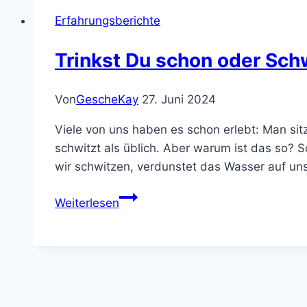
cool!
Erfahrungsberichte
Trinkst Du schon oder Sch
Von
GescheKay
27. Juni 2024
Viele von uns haben es schon erlebt: Man sit
schwitzt als üblich. Aber warum ist das so? 
wir schwitzen, verdunstet das Wasser auf u
Trinkst
Weiterlesen
Du
schon
oder
Schwitzt
Du