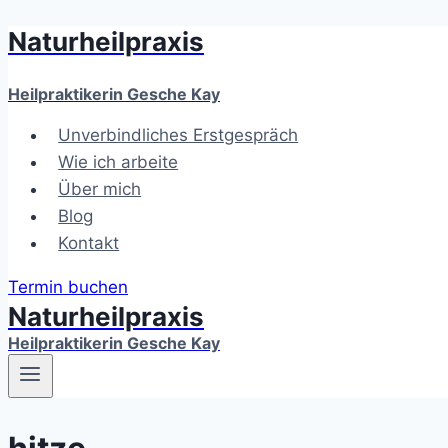
Naturheilpraxis
Zum
Inhalt
springen
Heilpraktikerin Gesche Kay
Unverbindliches Erstgespräch
Wie ich arbeite
Über mich
Blog
Kontakt
Termin buchen
Naturheilpraxis
Heilpraktikerin Gesche Kay