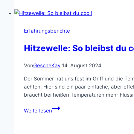
Winter
–
Ein
Wechselbad
Erfahrungsberichte
der
Wärmeempfindungen
Hitzewelle: So bleibst du c
Von
GescheKay
14. August 2024
Der Sommer hat uns fest im Griff und die Tem
achten. Hier sind ein paar einfache, aber eff
braucht bei heißen Temperaturen mehr Flüssi
Hitzewelle:
Weiterlesen
So
bleibst
du