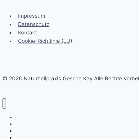
nur?
Impressum
Datenschutz
Kontakt
Cookie-Richtlinie (EU)
© 2026 Naturheilpraxis Gesche Kay Alle Rechte vorbe
Unverbindliches Erstgespräch
Wie ich arbeite
Über mich
Blog