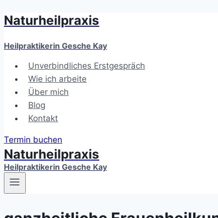
Naturheilpraxis
Zum
Inhalt
springen
Heilpraktikerin Gesche Kay
Unverbindliches Erstgespräch
Wie ich arbeite
Über mich
Blog
Kontakt
Termin buchen
Naturheilpraxis
Heilpraktikerin Gesche Kay