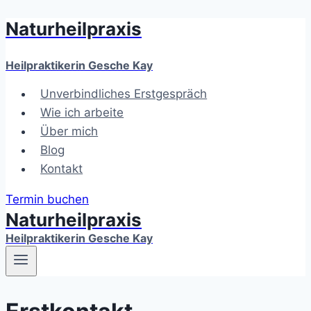
Naturheilpraxis
Zum
Inhalt
springen
Heilpraktikerin Gesche Kay
Unverbindliches Erstgespräch
Wie ich arbeite
Über mich
Blog
Kontakt
Termin buchen
Naturheilpraxis
Heilpraktikerin Gesche Kay