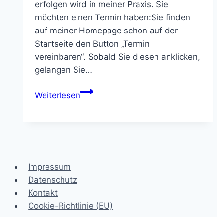
erfolgen wird in meiner Praxis. Sie
möchten einen Termin haben:Sie finden
auf meiner Homepage schon auf der
Startseite den Button „Termin
vereinbaren“. Sobald Sie diesen anklicken,
gelangen Sie…
Der
Weiterlesen
erste
Besuch
bei
der
Heilpraktikerin
Impressum
Datenschutz
Kontakt
Cookie-Richtlinie (EU)