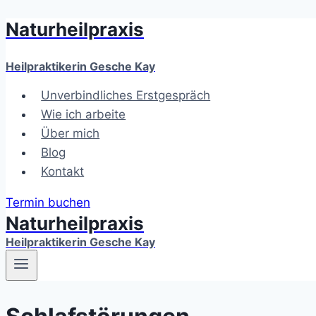
Naturheilpraxis
Zum
Inhalt
springen
Heilpraktikerin Gesche Kay
Unverbindliches Erstgespräch
Wie ich arbeite
Über mich
Blog
Kontakt
Termin buchen
Naturheilpraxis
Heilpraktikerin Gesche Kay