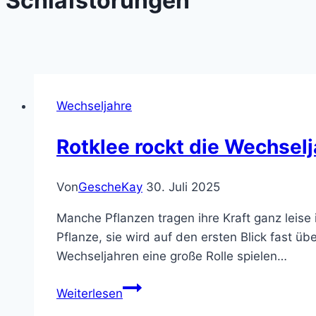
Schlafstörungen
Wechseljahre
Rotklee rockt die Wechselja
Von
GescheKay
30. Juli 2025
Manche Pflanzen tragen ihre Kraft ganz leise i
Pflanze, sie wird auf den ersten Blick fast ü
Wechseljahren eine große Rolle spielen…
Rotklee
Weiterlesen
rockt