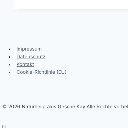
die
Wechseljahre,
sanft,
still
und
ziemlich
Impressum
wirkungsvoll
Datenschutz
Kontakt
Cookie-Richtlinie (EU)
© 2026 Naturheilpraxis Gesche Kay Alle Rechte vorbe